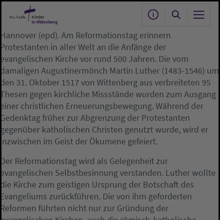
Zum Hauptinhalt springen
Hannover (epd). Am Reformationstag erinnern
Protestanten in aller Welt an die Anfänge der
evangelischen Kirche vor rund 500 Jahren. Die vom
damaligen Augustinermönch Martin Luther (1483-1546) um
den 31. Oktober 1517 von Wittenberg aus verbreiteten 95
Thesen gegen kirchliche Missstände wurden zum Ausgang
einer christlichen Erneuerungsbewegung. Während der
Gedenktag früher zur Abgrenzung der Protestanten
gegenüber katholischen Christen genutzt wurde, wird er
inzwischen im Geist der Ökumene gefeiert.
Der Reformationstag wird als Gelegenheit zur
evangelischen Selbstbesinnung verstanden. Luther wollte
die Kirche zum geistigen Ursprung der Botschaft des
Evangeliums zurückführen. Die von ihm geforderten
Reformen führten nicht nur zur Gründung der
evangelischen Kirchen, auch die römisch-katholische