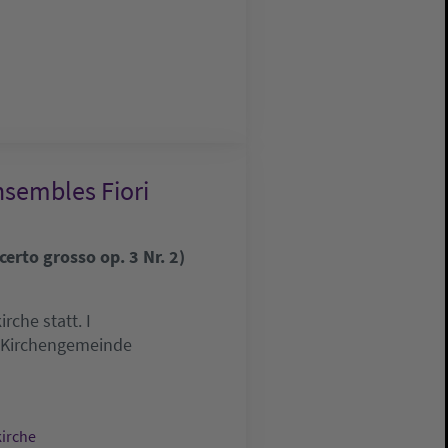
nsembles Fiori
erto grosso op. 3 Nr. 2)
che statt. I
e Kirchengemeinde
kirche