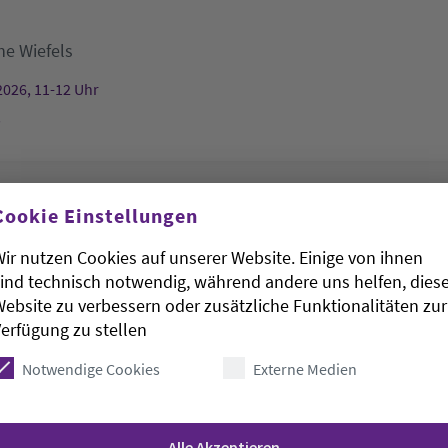
he Wiefels
2026, 11-12 Uhr
s
rudenkapelle hat geöffnet
Cookie Einstellungen
ir nutzen Cookies auf unserer Website. Einige von ihnen
St. Gertrudenkapelle
ind technisch notwendig, während andere uns helfen, dies
ebsite zu verbessern oder zusätzliche Funktionalitäten zur
2026, 11-13 Uhr
erfügung zu stellen
kapelle
Notwendige Cookies
Externe Medien
irche
Alle Akzeptieren