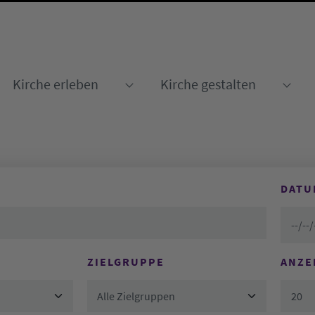
Kirche erleben
Kirche gestalten
Submenu for "Kirche erleben
Sub
DATU
ZIELGRUPPE
ANZE
Alle Zielgruppen
20