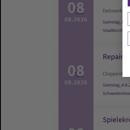
08
Delmenhors
08.2026
Samstag, 8.8.
Stadtkirche
Repair-C
08
Cloppenbur
08.2026
Samstag, 8.8.
Schwedenheim
Spielekr