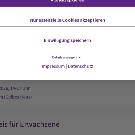
t:
Stadtkirche
Nur essenzielle Cookies akzeptieren
2026, 12-13 Uhr
Einwilligung speichern
afé
Details anzeigen
Impressum
|
Datenschutz
g:
Schwedenheim (Gelbes Haus)
2026, 14-17 Uhr
 (Gelbes Haus)
eis für Erwachsene