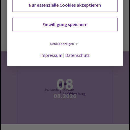
Hoff. Interessierte erhalten Einblicke in Geschichte,
Nur essenzielle Cookies akzeptieren
Architektur und Besonderheiten.
Oldenburg:
Dreifaltigkeitskirche
Einwilligung speichern
Samstag, 8.8.2026, 17 Uhr
Dreifaltigkeitskirche
Details anzeigen
Impressum
|
Datenschutz
08
08.2026