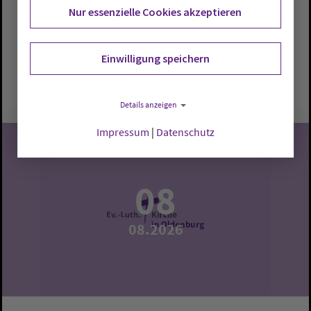
Hoff. Interessierte erhalten Einblicke in Geschichte,
Nur essenzielle Cookies akzeptieren
Architektur und Besonderheiten.
Oldenburg:
Dreifaltigkeitskirche
Einwilligung speichern
Samstag, 8.8.2026, 17 Uhr
Dreifaltigkeitskirche
Details anzeigen
Impressum
|
Datenschutz
08
08.2026