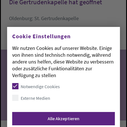
Die Gertrudenkapelle hat geöffnet
Oldenburg:
St. Gertrudenkapelle
Samstag, 8.8.2026, 11-13 Uhr
Cookie Einstellungen
St. Gertrudenkapelle
Wir nutzen Cookies auf unserer Website. Einige
von ihnen sind technisch notwendig, während
andere uns helfen, diese Website zu verbessern
oder zusätzliche Funktionalitäten zur
08
Verfügung zu stellen
Notwendige Cookies
08.2026
Externe Medien
Alle Akzeptieren