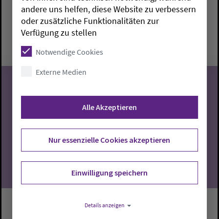
andere uns helfen, diese Website zu verbessern
Brake:
Paul-Gerhardt-Haus
Bärbel Arping
oder zusätzliche Funktionalitäten zur
Montag, 10.8.2026, 14-17 Uhr
Verfügung zu stellen
Paul-Gerhardt-Haus
Notwendige Cookies
Externe Medien
Alle Akzeptieren
10
08.2026
Nur essenzielle Cookies akzeptieren
Einwilligung speichern
Details anzeigen
Handarbeitskreis