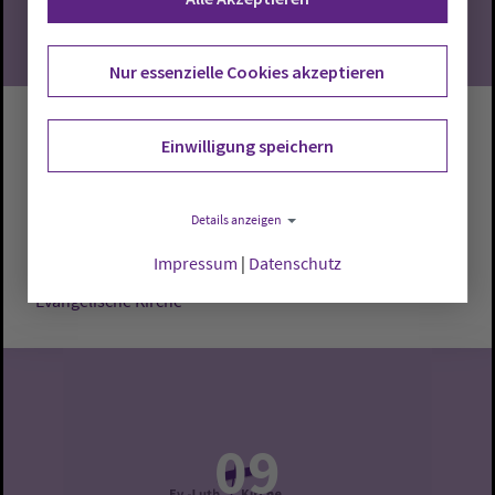
Nur essenzielle Cookies akzeptieren
Gottesdienst
Einwilligung speichern
Cloppenburg:
Evangelische Kirche
Pastor Andreas
Details anzeigen
Pauly
Impressum
|
Datenschutz
Sonntag, 9.8.2026, 10 Uhr
Evangelische Kirche
09