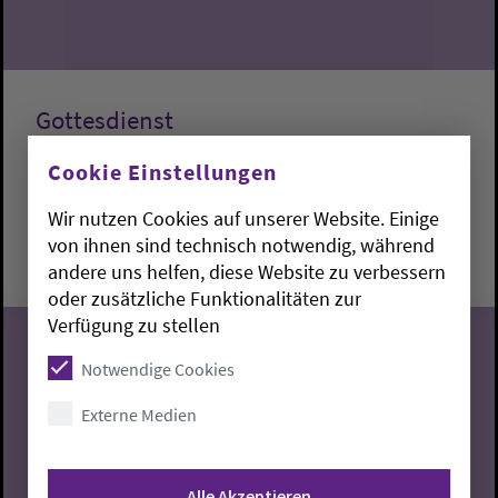
Gottesdienst
Cookie Einstellungen
Lemwerder:
Kapelle am Deich
Fabian Dargel
Wir nutzen Cookies auf unserer Website. Einige
Sonntag, 9.8.2026, 10 Uhr
von ihnen sind technisch notwendig, während
Kapelle am Deich
andere uns helfen, diese Website zu verbessern
oder zusätzliche Funktionalitäten zur
Verfügung zu stellen
Notwendige Cookies
09
Externe Medien
08.2026
Alle Akzeptieren