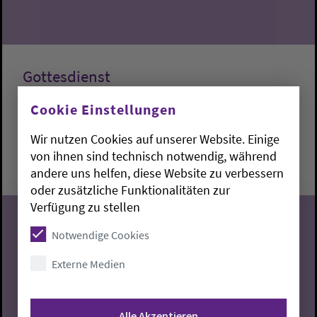
Gottesdienst
Cookie Einstellungen
Lemwerder:
Kapelle am Deich
Fabian Dargel
Wir nutzen Cookies auf unserer Website. Einige
Sonntag, 9.8.2026, 10 Uhr
von ihnen sind technisch notwendig, während
Kapelle am Deich
andere uns helfen, diese Website zu verbessern
oder zusätzliche Funktionalitäten zur
Verfügung zu stellen
Notwendige Cookies
09
Externe Medien
08.2026
Alle Akzeptieren