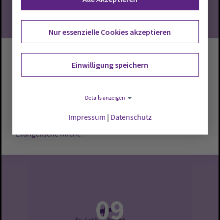
Nur essenzielle Cookies akzeptieren
Gottesdienst
Einwilligung speichern
Cloppenburg:
Evangelische Kirche
Pastor Andreas
Details anzeigen
Pauly
Impressum
|
Datenschutz
Sonntag, 9.8.2026, 10 Uhr
Evangelische Kirche
09