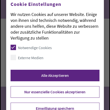
Cookie Einstellungen
Wir nutzen Cookies auf unserer Website. Einige
von ihnen sind technisch notwendig, während
andere uns helfen, diese Website zu verbessern
Männergruppe
oder zusätzliche Funktionalitäten zur
Verfügung zu stellen
Kreispfarrer Dr. Muther über die Zukunft des
Kirchenkreises
Notwendige Cookies
Externe Medien
Rostrup:
Katharina-Kirche
Hans-Hermann Pastoor
Freitag, 7.8.2026, 20 Uhr
Alle Akzeptieren
Katharina-Kirche
Nur essenzielle Cookies akzeptieren
Einwilligung speichern