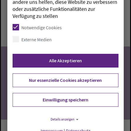
andere uns helfen, diese Website zu verbessern
oder zusätzliche Funktionalitäten zur
Brake:
Paul-Gerhardt-Haus
Marieke Mathes
Verfügung zu stellen
Montag, 10.8.2026, 10-11:30 Uhr
Notwendige Cookies
Paul-Gerhardt-Haus
Externe Medien
Alle Akzeptieren
10
Nur essenzielle Cookies akzeptieren
08.2026
Einwilligung speichern
Details anzeigen
Impressum
|
Datenschutz