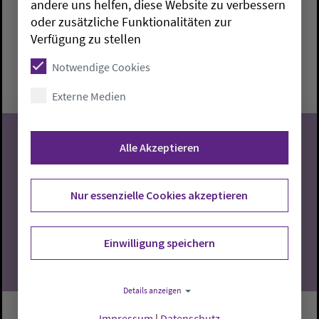
andere uns helfen, diese Website zu verbessern
oder zusätzliche Funktionalitäten zur
Brake:
Paul-Gerhardt-Haus
Marieke Mathes
Verfügung zu stellen
Montag, 10.8.2026, 10-11:30 Uhr
Notwendige Cookies
Paul-Gerhardt-Haus
Externe Medien
Alle Akzeptieren
10
Nur essenzielle Cookies akzeptieren
08.2026
Einwilligung speichern
Details anzeigen
Impressum
|
Datenschutz