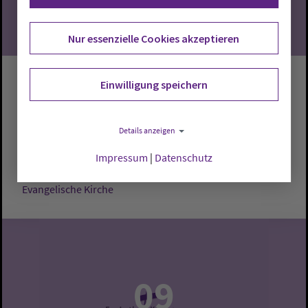
Nur essenzielle Cookies akzeptieren
Gottesdienst
Einwilligung speichern
Cloppenburg:
Evangelische Kirche
Pastor Andreas
Details anzeigen
Pauly
Impressum
|
Datenschutz
Sonntag, 9.8.2026, 10 Uhr
Evangelische Kirche
09