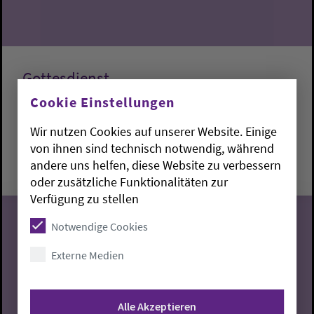
Gottesdienst
Cookie Einstellungen
Lemwerder:
Kapelle am Deich
Fabian Dargel
Wir nutzen Cookies auf unserer Website. Einige
Sonntag, 9.8.2026, 10 Uhr
von ihnen sind technisch notwendig, während
andere uns helfen, diese Website zu verbessern
Kapelle am Deich
oder zusätzliche Funktionalitäten zur
Verfügung zu stellen
Notwendige Cookies
Externe Medien
09
08.2026
Alle Akzeptieren