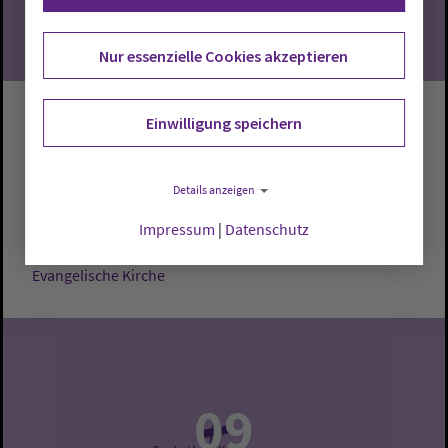
Nur essenzielle Cookies akzeptieren
Gottesdienst
Einwilligung speichern
Cloppenburg:
Evangelische Kirche
Pastor Andreas
Details anzeigen
Pauly
Impressum
|
Datenschutz
Sonntag, 9.8.2026, 10 Uhr
Evangelische Kirche
09