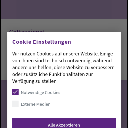
Gottesdienst
Cookie Einstellungen
Lemwerder:
Kapelle am Deich
Fabian Dargel
Wir nutzen Cookies auf unserer Website. Einige
Sonntag, 9.8.2026, 10 Uhr
von ihnen sind technisch notwendig, während
andere uns helfen, diese Website zu verbessern
Kapelle am Deich
oder zusätzliche Funktionalitäten zur
Verfügung zu stellen
Notwendige Cookies
Externe Medien
09
08.2026
Alle Akzeptieren