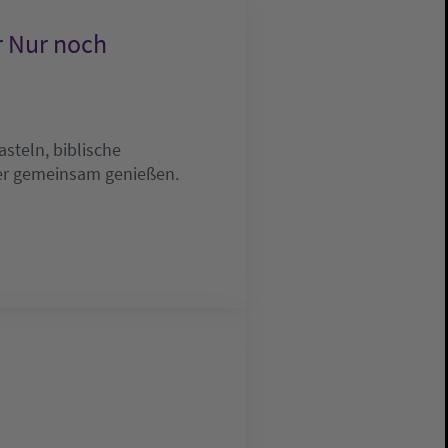
r Nur noch
steln, biblische
mer gemeinsam genießen.