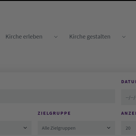
Kirche erleben
Kirche gestalten
Submenu for "Kirche erleben
Sub
DATU
ZIELGRUPPE
ANZE
Alle Zielgruppen
20