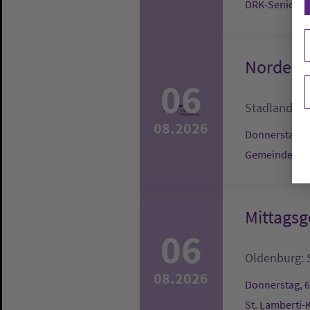
DRK-Seniore
Nordenh
06
Stadland:
G
08.2026
Donnerstag, 6
Gemeindehau
Mittagsg
06
Oldenburg:
08.2026
Donnerstag, 6
St. Lamberti-