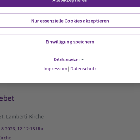
nheim Hude
Nur essenzielle Cookies akzeptieren
amer Tafel
Einwilligung speichern
emeindehaus
Außenstelle Rodenkirchen
Details anzeigen
.8.2026, 11:30-12:30 Uhr
Impressum
|
Datenschutz
s
ebet
St. Lamberti-Kirche
.8.2026, 12-12:15 Uhr
Kirche