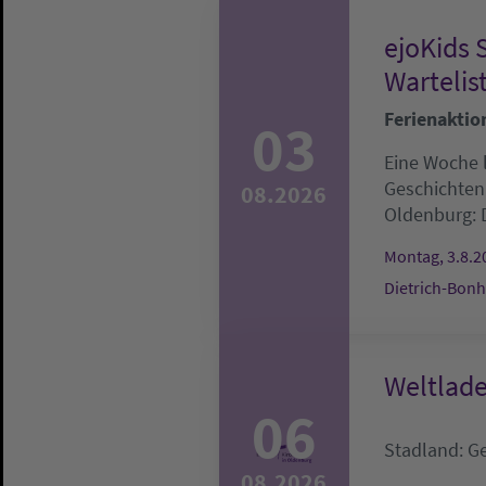
ejoKids 
Wartelis
Ferienaktio
03
Eine Woche l
Geschichten
08.2026
Oldenburg:
Montag, 3.8.20
Dietrich-Bonh
Weltlad
06
Stadland:
G
08.2026