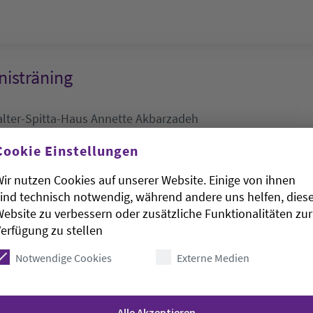
isträning
lter-Spitta-Haus
Annette Akbarzadeh
.8.2026, 10-11:30 Uhr
Cookie Einstellungen
-Haus
ir nutzen Cookies auf unserer Website. Einige von ihnen
ind technisch notwendig, während andere uns helfen, dies
ebsite zu verbessern oder zusätzliche Funktionalitäten zur
en der Senioren
erfügung zu stellen
Notwendige Cookies
Externe Medien
burg):
DRK-Seniorenheim Hude
.8.2026, 10:30-11:30 Uhr
Alle Akzeptieren