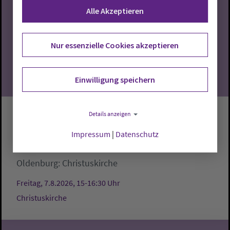
Alle Akzeptieren
07
08.2026
Nur essenzielle Cookies akzeptieren
Einwilligung speichern
Details anzeigen
Gartenbankgespräche an der
Christuskirche
Impressum
|
Datenschutz
Oldenburg:
Christuskirche
Freitag, 7.8.2026, 15-16:30 Uhr
Christuskirche