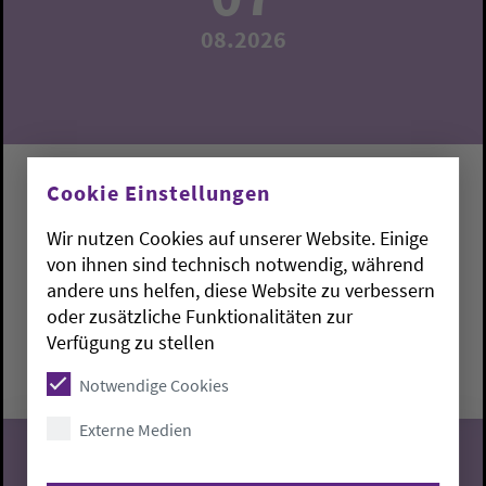
08.2026
Gottesdienst Altenheim Langendamm
Cookie Einstellungen
Pfarrerin Maike Mittelsteiner
Wir nutzen Cookies auf unserer Website. Einige
von ihnen sind technisch notwendig, während
andere uns helfen, diese Website zu verbessern
Varel:
Altenheim Langendamm
oder zusätzliche Funktionalitäten zur
Verfügung zu stellen
Freitag, 7.8.2026, 15 Uhr
Altenheim Langendamm
Notwendige Cookies
Externe Medien