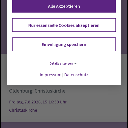
Alle Akzeptieren
07
08.2026
Nur essenzielle Cookies akzeptieren
Einwilligung speichern
Details anzeigen
Gartenbankgespräche an der
Christuskirche
Impressum
|
Datenschutz
Oldenburg:
Christuskirche
Freitag, 7.8.2026, 15-16:30 Uhr
Christuskirche