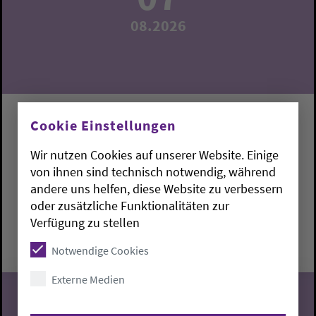
08.2026
Gottesdienst Altenheim Langendamm
Cookie Einstellungen
Pfarrerin Maike Mittelsteiner
Wir nutzen Cookies auf unserer Website. Einige
von ihnen sind technisch notwendig, während
andere uns helfen, diese Website zu verbessern
Varel:
Altenheim Langendamm
oder zusätzliche Funktionalitäten zur
Verfügung zu stellen
Freitag, 7.8.2026, 15 Uhr
Altenheim Langendamm
Notwendige Cookies
Externe Medien