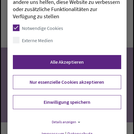
andere uns helfen, diese Website zu verbessern
oder zusätzliche Funktionalitäten zur
Brake:
Paul-Gerhardt-Haus
Marieke Mathes
Verfügung zu stellen
Montag, 10.8.2026, 10-11:30 Uhr
Notwendige Cookies
Paul-Gerhardt-Haus
Externe Medien
Alle Akzeptieren
10
Nur essenzielle Cookies akzeptieren
08.2026
Einwilligung speichern
Details anzeigen
Impressum
|
Datenschutz