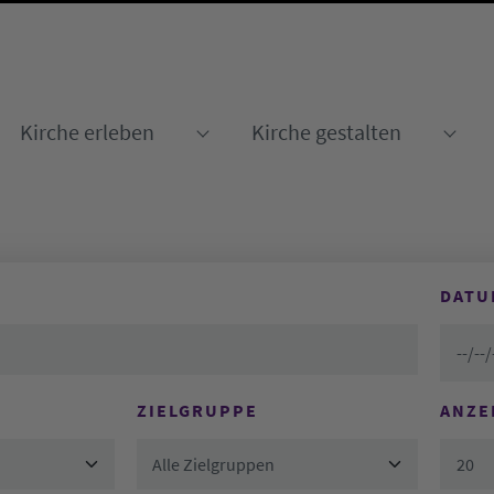
Kirche erleben
Kirche gestalten
Submenu for "Kirche erleben
Sub
DATU
ZIELGRUPPE
ANZE
Alle Zielgruppen
20