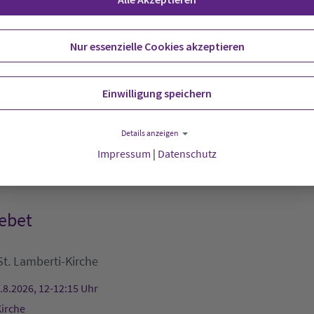
nheim Hude
Nur essenzielle Cookies akzeptieren
amer Tafel
Einwilligung speichern
emeindehaus
Außenstelle Rodenkirchen
Details anzeigen
.8.2026, 11:30-12:30 Uhr
Impressum
|
Datenschutz
s
ebet
St. Lamberti-Kirche
.8.2026, 12-12:15 Uhr
Kirche