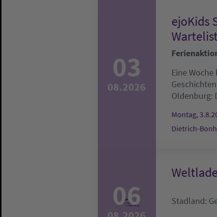
ejoKids 
Wartelis
Ferienaktio
03
Eine Woche l
Geschichten
08.2026
Oldenburg:
Montag, 3.8.20
Dietrich-Bonh
Weltlad
06
Stadland:
G
08.2026