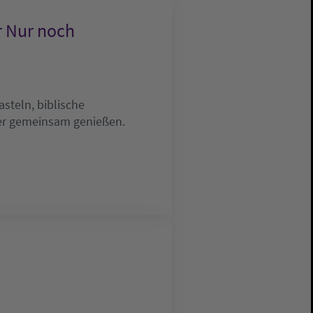
r Nur noch
steln, biblische
mer gemeinsam genießen.