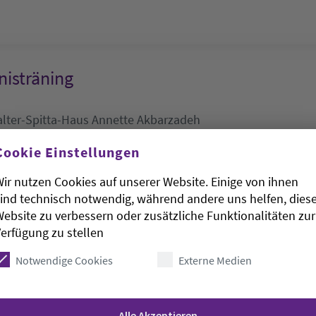
isträning
lter-Spitta-Haus
Annette Akbarzadeh
.8.2026, 10-11:30 Uhr
Cookie Einstellungen
-Haus
ir nutzen Cookies auf unserer Website. Einige von ihnen
ind technisch notwendig, während andere uns helfen, dies
ebsite zu verbessern oder zusätzliche Funktionalitäten zur
en der Senioren
erfügung zu stellen
Notwendige Cookies
Externe Medien
burg):
DRK-Seniorenheim Hude
.8.2026, 10:30-11:30 Uhr
Alle Akzeptieren