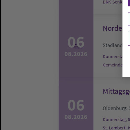
DRK-Seniore
Nordenh
06
Stadland:
G
08.2026
Donnerstag, 6
Gemeindehau
Mittagsg
06
Oldenburg:
08.2026
Donnerstag, 6
St. Lamberti-