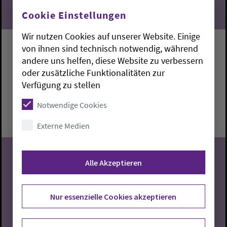
Cookie Einstellungen
Wir nutzen Cookies auf unserer Website. Einige
von ihnen sind technisch notwendig, während
Singen mit Lidia
andere uns helfen, diese Website zu verbessern
oder zusätzliche Funktionalitäten zur
Stadland:
Gemeindehaus
Lidia Jung
Verfügung zu stellen
Donnerstag, 6.8.2026, 14:30-16 Uhr
Notwendige Cookies
Gemeindehaus
Externe Medien
Alle Akzeptieren
06
Nur essenzielle Cookies akzeptieren
08.2026