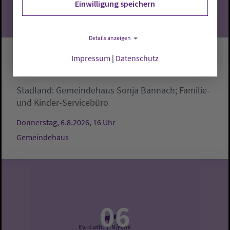
Einwilligung speichern
Details anzeigen
Impressum
|
Datenschutz
Krabbelgruppe
Stadland:
Gemeindehaus
Sonja Bannach; Familie-
und Kinder-Servicebüro
Donnerstag, 6.8.2026, 16 Uhr
Gemeindehaus
06