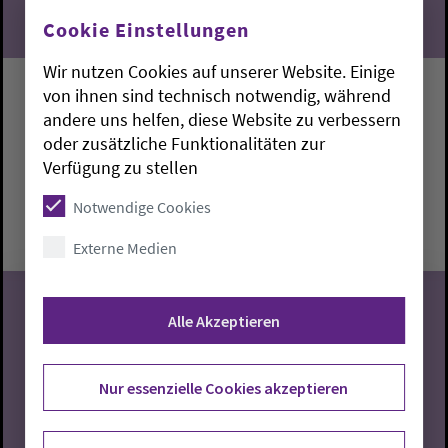
Cookie Einstellungen
Wir nutzen Cookies auf unserer Website. Einige
von ihnen sind technisch notwendig, während
Singen mit Lidia
andere uns helfen, diese Website zu verbessern
oder zusätzliche Funktionalitäten zur
Stadland:
Gemeindehaus
Lidia Jung
Verfügung zu stellen
Donnerstag, 6.8.2026, 14:30-16 Uhr
Notwendige Cookies
Gemeindehaus
Externe Medien
Alle Akzeptieren
06
Nur essenzielle Cookies akzeptieren
08.2026