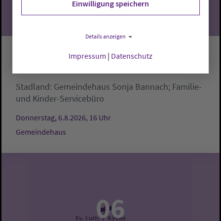
Einwilligung speichern
Details anzeigen
Impressum
|
Datenschutz
Krabbelgruppe
Stadland:
Gemeindehaus
Sonja Bannach; Familie-
und Kinder-Servicebüro
Donnerstag, 6.8.2026, 16 Uhr
Gemeindehaus
06