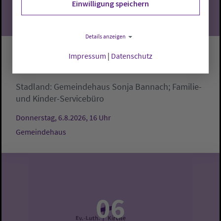
Einwilligung speichern
Details anzeigen
Impressum
|
Datenschutz
Krabbelgruppe
Stadland:
Gemeindehaus
Sonja Bannach; Familie-
und Kinder-Servicebüro
Donnerstag, 6.8.2026, 16 Uhr
Gemeindehaus
06