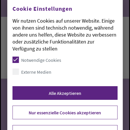
Cookie Einstellungen
Wir nutzen Cookies auf unserer Website. Einige
von ihnen sind technisch notwendig, während
Singen mit Lidia
andere uns helfen, diese Website zu verbessern
oder zusätzliche Funktionalitäten zur
Stadland:
Gemeindehaus
Lidia Jung
Verfügung zu stellen
Donnerstag, 6.8.2026, 14:30-16 Uhr
Notwendige Cookies
Gemeindehaus
Externe Medien
Alle Akzeptieren
06
Nur essenzielle Cookies akzeptieren
08.2026