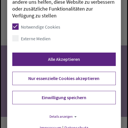
andere uns helfen, diese Website zu verbessern
oder zusätzliche Funktionalitäten zur
Brake:
Paul-Gerhardt-Haus
Marieke Mathes
Verfügung zu stellen
Montag, 10.8.2026, 10-11:30 Uhr
Notwendige Cookies
Paul-Gerhardt-Haus
Externe Medien
Alle Akzeptieren
10
Nur essenzielle Cookies akzeptieren
08.2026
Einwilligung speichern
Details anzeigen
Impressum
|
Datenschutz