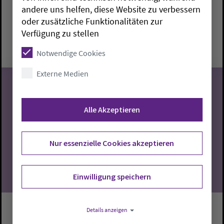
andere uns helfen, diese Website zu verbessern
Brake:
Paul-Gerhardt-Haus
Bärbel Arping
oder zusätzliche Funktionalitäten zur
Montag, 10.8.2026, 14-17 Uhr
Verfügung zu stellen
Paul-Gerhardt-Haus
Notwendige Cookies
Externe Medien
Alle Akzeptieren
10
08.2026
Nur essenzielle Cookies akzeptieren
Einwilligung speichern
Details anzeigen
Handarbeitskreis