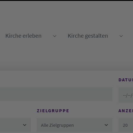
Kirche erleben
Kirche gestalten
Submenu for "Kirche erleben
Sub
DATU
ZIELGRUPPE
ANZE
Alle Zielgruppen
20