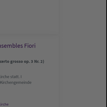
nsembles Fiori
erto grosso op. 3 Nr. 2)
che statt. I
e Kirchengemeinde
kirche