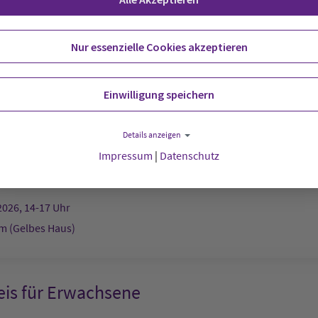
t:
Stadtkirche
Nur essenzielle Cookies akzeptieren
2026, 12-13 Uhr
Einwilligung speichern
afé
Details anzeigen
Impressum
|
Datenschutz
g:
Schwedenheim (Gelbes Haus)
2026, 14-17 Uhr
 (Gelbes Haus)
eis für Erwachsene