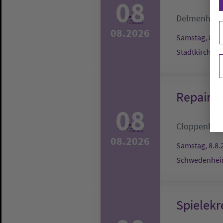
08
Delmenhors
08.2026
Samstag, 8.8.
Stadtkirche
Repair-C
08
Cloppenbur
08.2026
Samstag, 8.8.
Schwedenheim
Spielekr