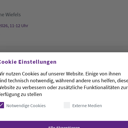
he Wiefels
2026, 11-12 Uhr
s
rudenkapelle hat geöffnet
Cookie Einstellungen
ir nutzen Cookies auf unserer Website. Einige von ihnen
St. Gertrudenkapelle
ind technisch notwendig, während andere uns helfen, dies
ebsite zu verbessern oder zusätzliche Funktionalitäten zur
2026, 11-13 Uhr
erfügung zu stellen
kapelle
Notwendige Cookies
Externe Medien
irche
Alle Akzeptieren