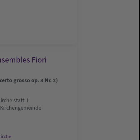
nsembles Fiori
erto grosso op. 3 Nr. 2)
che statt. I
e Kirchengemeinde
kirche