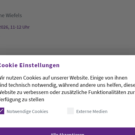
he Wiefels
2026, 11-12 Uhr
s
rudenkapelle hat geöffnet
Cookie Einstellungen
ir nutzen Cookies auf unserer Website. Einige von ihnen
St. Gertrudenkapelle
ind technisch notwendig, während andere uns helfen, dies
ebsite zu verbessern oder zusätzliche Funktionalitäten zur
2026, 11-13 Uhr
erfügung zu stellen
kapelle
Notwendige Cookies
Externe Medien
irche
Alle Akzeptieren