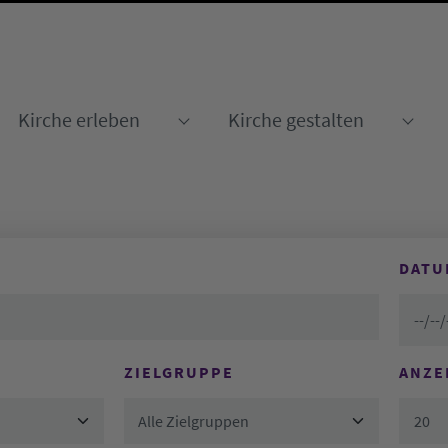
Kirche erleben
Kirche gestalten
Submenu for "Kirche erleben
Sub
DATU
ZIELGRUPPE
ANZE
Alle Zielgruppen
20