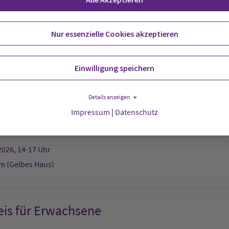
t:
Stadtkirche
Nur essenzielle Cookies akzeptieren
2026, 12-13 Uhr
Einwilligung speichern
afé
Details anzeigen
Impressum
|
Datenschutz
g:
Schwedenheim (Gelbes Haus)
2026, 14-17 Uhr
 (Gelbes Haus)
eis für Erwachsene