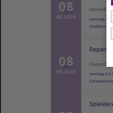
08
Delmenhors
08.2026
Samstag, 8.8.
Stadtkirche
Repair-C
08
Cloppenbur
08.2026
Samstag, 8.8.
Schwedenheim
Spielekr