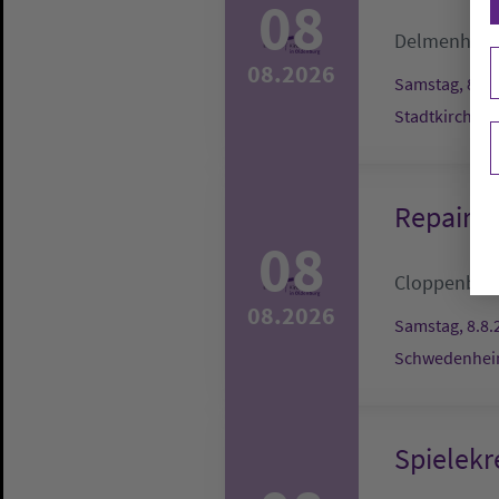
08
Delmenhors
08.2026
Samstag, 8.8.
Stadtkirche
Repair-C
08
Cloppenbur
08.2026
Samstag, 8.8.
Schwedenheim
Spielekr