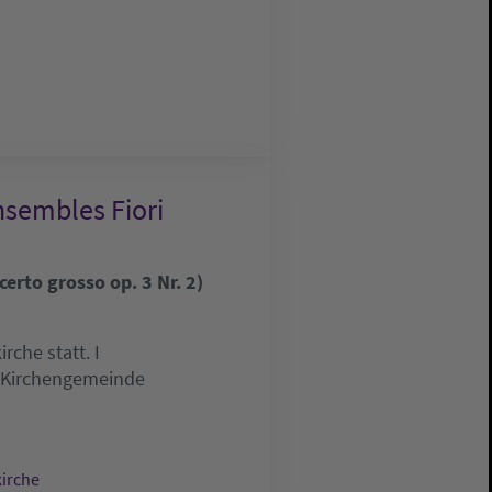
nsembles Fiori
erto grosso op. 3 Nr. 2)
che statt. I
e Kirchengemeinde
kirche