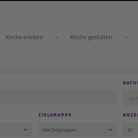
Kirche erleben
Kirche gestalten
Submenu for "Kirche erleben
Sub
DATU
ZIELGRUPPE
ANZE
Alle Zielgruppen
20