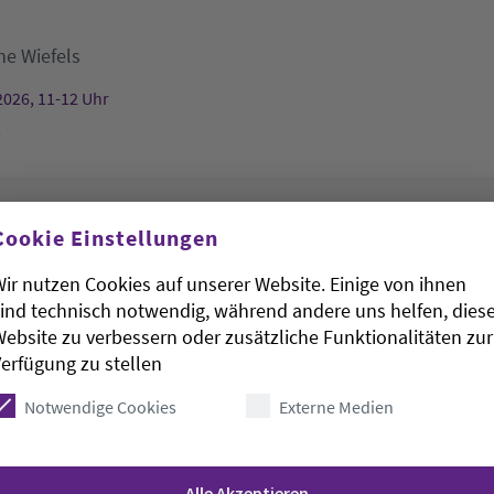
he Wiefels
2026, 11-12 Uhr
s
rudenkapelle hat geöffnet
Cookie Einstellungen
ir nutzen Cookies auf unserer Website. Einige von ihnen
St. Gertrudenkapelle
ind technisch notwendig, während andere uns helfen, dies
ebsite zu verbessern oder zusätzliche Funktionalitäten zur
2026, 11-13 Uhr
erfügung zu stellen
kapelle
Notwendige Cookies
Externe Medien
irche
Alle Akzeptieren