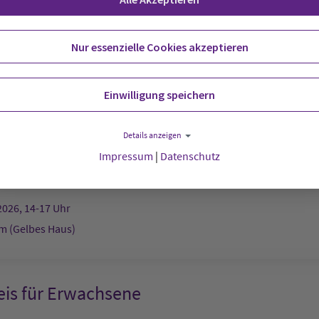
t:
Stadtkirche
Nur essenzielle Cookies akzeptieren
2026, 12-13 Uhr
Einwilligung speichern
afé
Details anzeigen
Impressum
|
Datenschutz
g:
Schwedenheim (Gelbes Haus)
2026, 14-17 Uhr
 (Gelbes Haus)
eis für Erwachsene