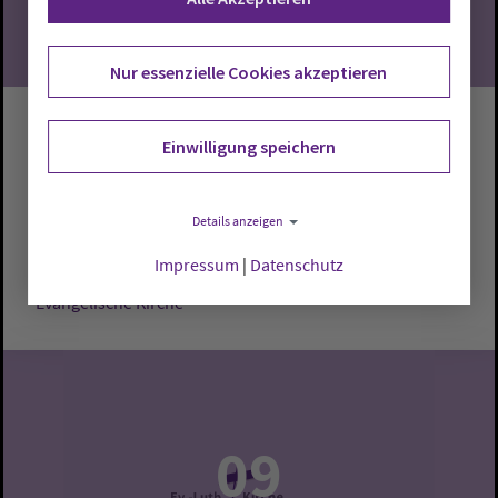
Nur essenzielle Cookies akzeptieren
Gottesdienst
Einwilligung speichern
Cloppenburg:
Evangelische Kirche
Pastor Andreas
Details anzeigen
Pauly
Impressum
|
Datenschutz
Sonntag, 9.8.2026, 10 Uhr
Evangelische Kirche
09