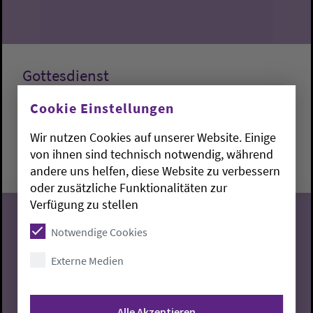
Gottesdienst
Cookie Einstellungen
Lemwerder:
Kapelle am Deich
Fabian Dargel
Wir nutzen Cookies auf unserer Website. Einige
Sonntag, 9.8.2026, 10 Uhr
von ihnen sind technisch notwendig, während
Kapelle am Deich
andere uns helfen, diese Website zu verbessern
oder zusätzliche Funktionalitäten zur
Verfügung zu stellen
Notwendige Cookies
09
Externe Medien
08.2026
Alle Akzeptieren