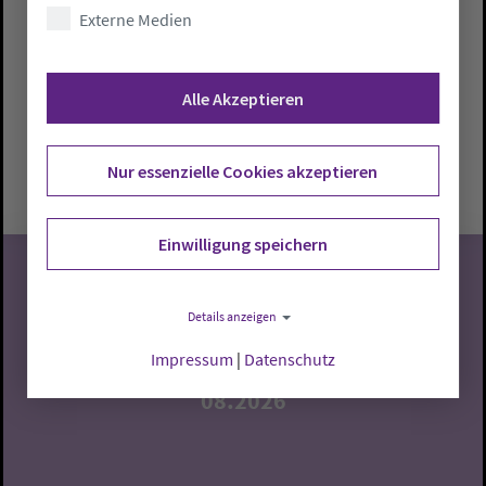
Sommerkirche
Externe Medien
Pn. Falaturi
Alle Akzeptieren
Bad Zwischenahn:
St.-Johannes-Kirche
Sonntag, 9.8.2026, 11 Uhr
Nur essenzielle Cookies akzeptieren
St.-Johannes-Kirche
Einwilligung speichern
Details anzeigen
09
Impressum
|
Datenschutz
08.2026