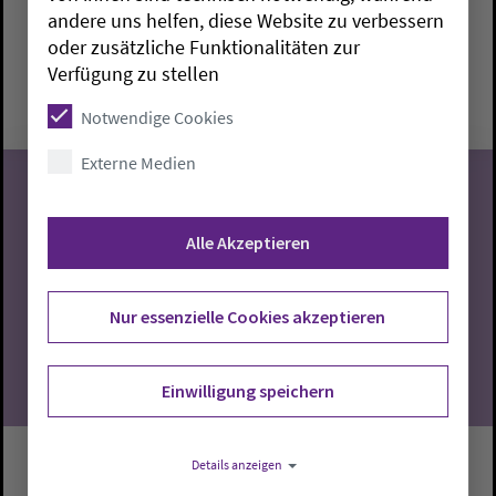
andere uns helfen, diese Website zu verbessern
Brake:
Paul-Gerhardt-Haus
Bärbel Arping
oder zusätzliche Funktionalitäten zur
Montag, 10.8.2026, 14-17 Uhr
Verfügung zu stellen
Paul-Gerhardt-Haus
Notwendige Cookies
Externe Medien
Alle Akzeptieren
10
08.2026
Nur essenzielle Cookies akzeptieren
Einwilligung speichern
Details anzeigen
Handarbeitskreis