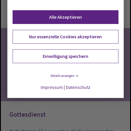
Sonntag, 9.8.2026, 9:30 Uhr
St.-Laurentius-Kirche Abbehausen
Alle Akzeptieren
Nur essenzielle Cookies akzeptieren
09
Einwilligung speichern
08.2026
Details anzeigen
Impressum
|
Datenschutz
Gottesdienst