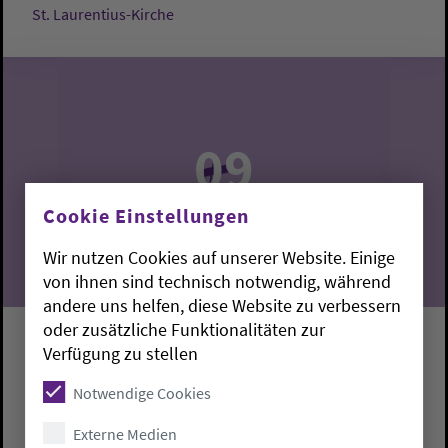
St. Laurentius-Kirche
09
08.2026
Cookie Einstellungen
Wir nutzen Cookies auf unserer Website. Einige
von ihnen sind technisch notwendig, während
andere uns helfen, diese Website zu verbessern
oder zusätzliche Funktionalitäten zur
Gottesdienst
Verfügung zu stellen
Notwendige Cookies
Nordenham:
St.-Laurentius-Kirche Abbehausen
Andrés López
Externe Medien