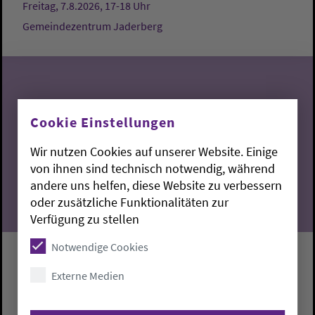
Freitag, 7.8.2026, 17-18 Uhr
Gemeindezentrum Jaderberg
07
Cookie Einstellungen
Wir nutzen Cookies auf unserer Website. Einige
08.2026
von ihnen sind technisch notwendig, während
andere uns helfen, diese Website zu verbessern
oder zusätzliche Funktionalitäten zur
Verfügung zu stellen
Notwendige Cookies
Abendstille
Externe Medien
Oldenburg:
Martin-Luther-Kirche