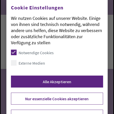
Cookie Einstellungen
Wir nutzen Cookies auf unserer Website. Einige
von ihnen sind technisch notwendig, während
Singen mit Lidia
andere uns helfen, diese Website zu verbessern
oder zusätzliche Funktionalitäten zur
Stadland:
Gemeindehaus
Lidia Jung
Verfügung zu stellen
Donnerstag, 6.8.2026, 14:30-16 Uhr
Notwendige Cookies
Gemeindehaus
Externe Medien
Alle Akzeptieren
06
Nur essenzielle Cookies akzeptieren
08.2026