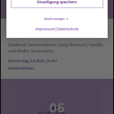
Einwilligung speichern
Details anzeigen
Impressum
|
Datenschutz
Krabbelgruppe
Stadland:
Gemeindehaus
Sonja Bannach; Familie-
und Kinder-Servicebüro
Donnerstag, 6.8.2026, 16 Uhr
Gemeindehaus
06