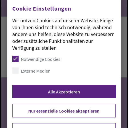
Cookie Einstellungen
Wir nutzen Cookies auf unserer Website. Einige
von ihnen sind technisch notwendig, während
Singen mit Lidia
andere uns helfen, diese Website zu verbessern
oder zusätzliche Funktionalitäten zur
Stadland:
Gemeindehaus
Lidia Jung
Verfügung zu stellen
Donnerstag, 6.8.2026, 14:30-16 Uhr
Notwendige Cookies
Gemeindehaus
Externe Medien
Alle Akzeptieren
06
Nur essenzielle Cookies akzeptieren
08.2026