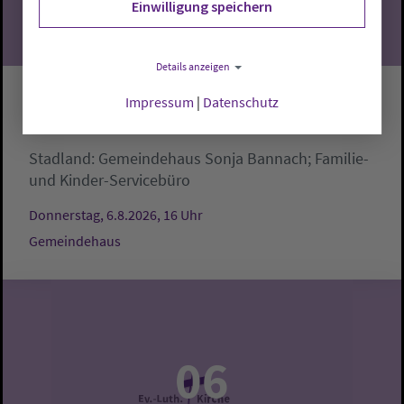
Einwilligung speichern
Details anzeigen
Impressum
|
Datenschutz
Krabbelgruppe
Stadland:
Gemeindehaus
Sonja Bannach; Familie-
und Kinder-Servicebüro
Donnerstag, 6.8.2026, 16 Uhr
Gemeindehaus
06