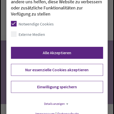
andere uns helfen, diese Website zu verbessern
oder zusätzliche Funktionalitäten zur
Brake:
Paul-Gerhardt-Haus
Marieke Mathes
Verfügung zu stellen
Montag, 10.8.2026, 10-11:30 Uhr
Notwendige Cookies
Paul-Gerhardt-Haus
Externe Medien
Alle Akzeptieren
10
Nur essenzielle Cookies akzeptieren
08.2026
Einwilligung speichern
Details anzeigen
Impressum
|
Datenschutz