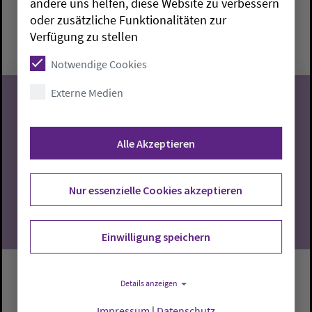
andere uns helfen, diese Website zu verbessern
oder zusätzliche Funktionalitäten zur
Montag, 10.8.2026, 15 Uhr
Verfügung zu stellen
Gemeindehaus FAH
Notwendige Cookies
Externe Medien
10
Alle Akzeptieren
08.2026
Nur essenzielle Cookies akzeptieren
Einwilligung speichern
Handarbeits und Bastelkreis
Details anzeigen
Impressum
|
Datenschutz