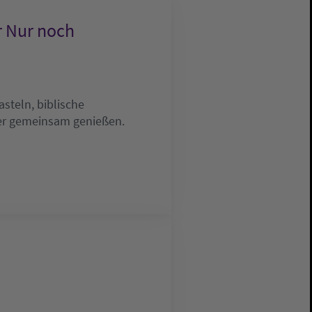
r Nur noch
steln, biblische
mer gemeinsam genießen.