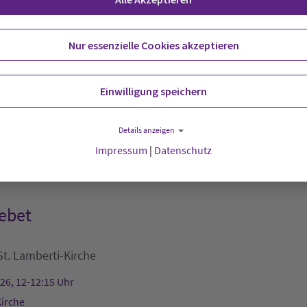
-Haus
Nur essenzielle Cookies akzeptieren
enst im Seniorenheim Blexen
Einwilligung speichern
:
Deichpark to huus achtern Diek Blexen
Kirchenbüro Blexe
Details anzeigen
026, 10 Uhr
Impressum
|
Datenschutz
huus achtern Diek Blexen
ebet
St. Lamberti-Kirche
026, 12-12:15 Uhr
Kirche