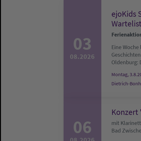
ejoKids 
Wartelis
Ferienaktio
03
Eine Woche l
Geschichten
08.2026
Oldenburg:
Montag, 3.8.20
Dietrich-Bonh
Konzert 
06
mit Klarine
Bad Zwisch
08.2026