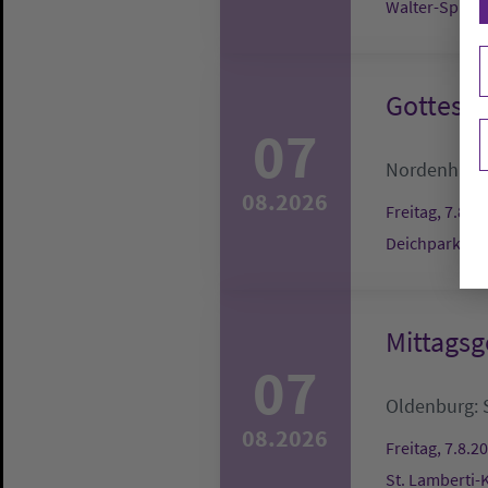
Walter-Spitta
Gottesdi
07
Nordenham
08.2026
Freitag, 7.8.2
Deichpark to 
Mittagsg
07
Oldenburg:
08.2026
Freitag, 7.8.2
St. Lamberti-