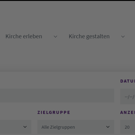
Kirche erleben
Kirche gestalten
Submenu for "Kirche erleben
Sub
DATU
ZIELGRUPPE
ANZE
Alle Zielgruppen
20