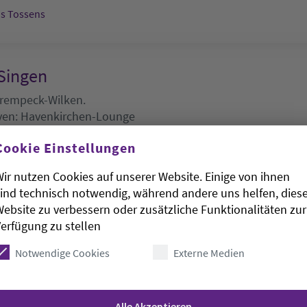
s Tossens
Singen
Trempeck-Wilken.
ven:
Havenkirchen-Lounge
026, 0:18 Uhr
Cookie Einstellungen
-Lounge
ir nutzen Cookies auf unserer Website. Einige von ihnen
ind technisch notwendig, während andere uns helfen, dies
ebsite zu verbessern oder zusätzliche Funktionalitäten zur
er Spinnstube
erfügung zu stellen
Notwendige Cookies
Externe Medien
lter-Spitta-Haus
Heike Bienert
026, 9-12 Uhr
Alle Akzeptieren