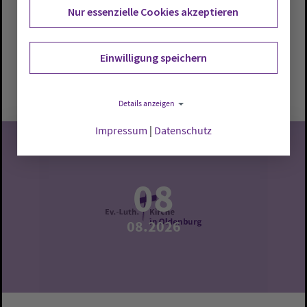
Hoff. Interessierte erhalten Einblicke in Geschichte,
Nur essenzielle Cookies akzeptieren
Architektur und Besonderheiten.
Oldenburg:
Dreifaltigkeitskirche
Einwilligung speichern
Samstag, 8.8.2026, 17 Uhr
Dreifaltigkeitskirche
Details anzeigen
Impressum
|
Datenschutz
08
08.2026