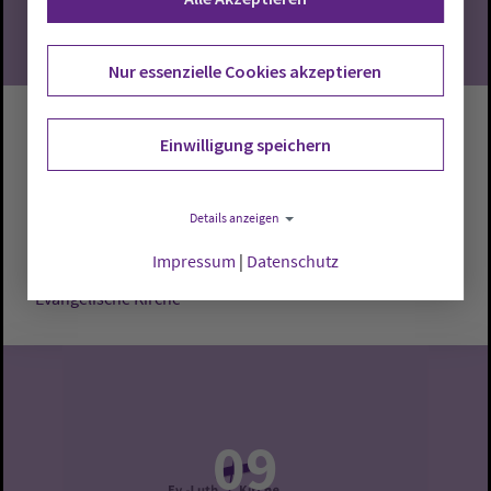
Nur essenzielle Cookies akzeptieren
Gottesdienst
Einwilligung speichern
Cloppenburg:
Evangelische Kirche
Pastor Andreas
Details anzeigen
Pauly
Impressum
|
Datenschutz
Sonntag, 9.8.2026, 10 Uhr
Evangelische Kirche
09