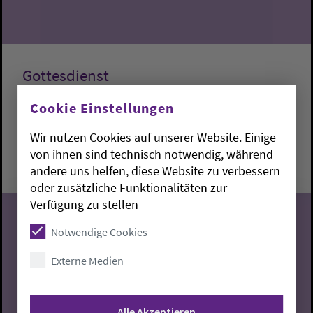
Gottesdienst
Cookie Einstellungen
Lemwerder:
Kapelle am Deich
Fabian Dargel
Wir nutzen Cookies auf unserer Website. Einige
Sonntag, 9.8.2026, 10 Uhr
von ihnen sind technisch notwendig, während
Kapelle am Deich
andere uns helfen, diese Website zu verbessern
oder zusätzliche Funktionalitäten zur
Verfügung zu stellen
Notwendige Cookies
09
Externe Medien
08.2026
Alle Akzeptieren