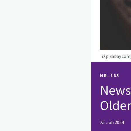
© pixabay.com
NR. 185
Newsl
Olde
25. Juli 2024