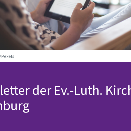
/Pexels
etter der Ev.-Luth. Kirc
nburg