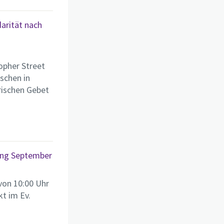
arität nach
opher Street
nschen in
rischen Gebet
ang September
von 10:00 Uhr
kt im Ev.