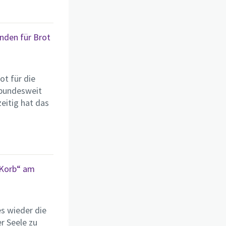
enden für Brot
ot für die
 bundesweit
eitig hat das
-Korb“ am
es wieder die
r Seele zu