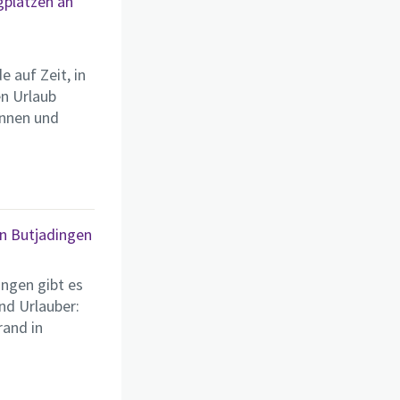
gplätzen an
 auf Zeit, in
n Urlaub
innen und
in Butjadingen
ngen gibt es
nd Urlauber:
rand in