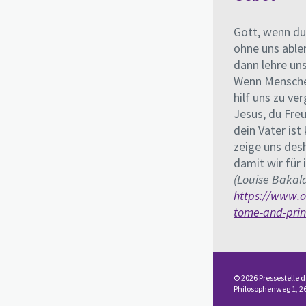
Gott, wenn du 
ohne uns able
dann lehre uns
Wenn Menschen
hilf uns zu ve
Jesus, du Fre
dein Vater ist
zeige uns des
damit wir für
(Louise Bakal
https://www.o
tome-and-prin
© 2026 Pressestelle d
Philosophenweg 1, 2