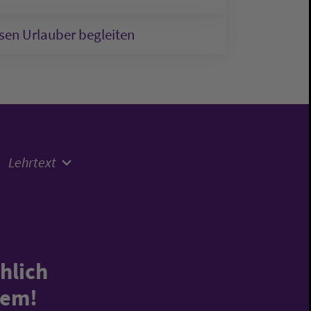
sen Urlauber begleiten
Lehrtext
öhlich
lem!