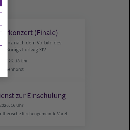
erkonzert (Finale)
oftanz nach dem Vorbild des
en Königs Ludwig XIV.
.8.2026, 18 Uhr
 Delmenhorst
ienst zur Einschulung
.2026, 16 Uhr
lutherische Kirchengemeinde Varel