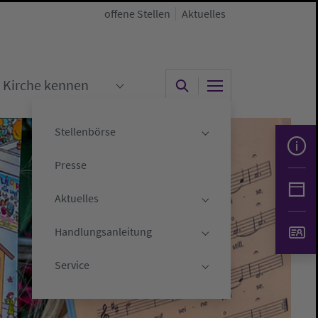
offene Stellen
Aktuelles
Kirche kennen
"
menu for "Kirche gestalten"
Submenu for "Kirche kennen"
Stellenbörse
Submenu for "Stelle
Presse
Aktuelles
Submenu for "Aktuell
Handlungsanleitung
Submenu for "Handlu
Service
Submenu for "Servic