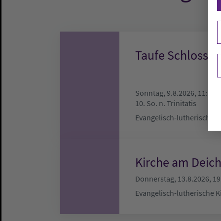
Taufe Schlosski
Sonntag, 9.8.2026, 11:30 
10. So. n. Trinitatis
Evangelisch-lutherische 
Kirche am Deich
Donnerstag, 13.8.2026, 19
Evangelisch-lutherische 