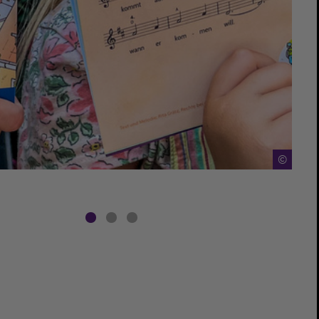
©
©
©