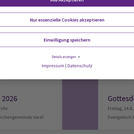
Nur essenzielle Cookies akzeptieren
rche
7. Somm
Einwilligung speichern
Barocker H
französisch
Uhr
Details anzeigen
Mittwoch, 12
Impressum
|
Datenschutz
Kirchengemeinde Varel
Stadtkirche
 2026
Gottesd
 Uhr
Freitag, 14.8
Kirchengemeinde Varel
Evangelisch-