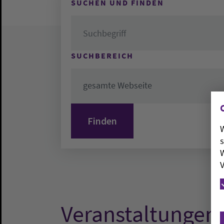
SUCHEN UND FINDEN
SUCHBEREICH
gesamte Webseite
W
s
W
V
Veranstaltungen