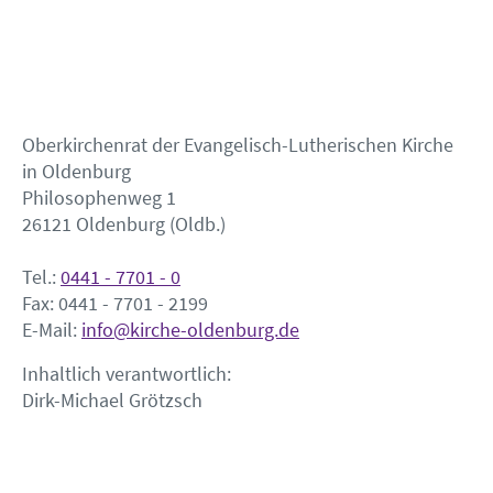
Oberkirchenrat der Evangelisch-Lutherischen Kirche
in Oldenburg
Philosophenweg 1
26121 Oldenburg (Oldb.)
Tel.:
0441 - 7701 - 0
Fax: 0441 - 7701 - 2199
E-Mail:
info@kirche-oldenburg.de
Inhaltlich verantwortlich:
Dirk-Michael Grötzsch