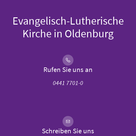
Evangelisch-Lutherische
Kirche in Oldenburg
Rufen Sie uns an
0441 7701-0
Schreiben Sie uns