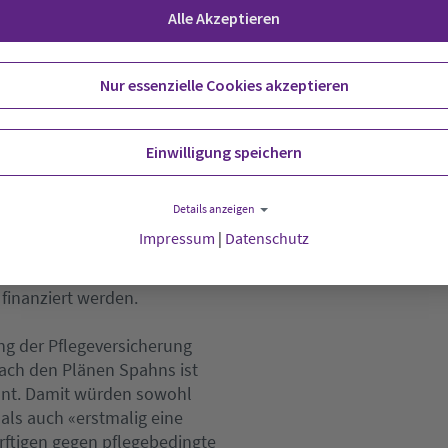
orderte, die Reform noch vor
Alle Akzeptieren
 Weg zu bringen.
ministerium Eckpunkte für
Nur essenzielle Cookies akzeptieren
Demnach sollen die
r für Pflegeentgelte und
begrenzt werden. Nach
Einwilligung speichern
herung diese Kosten voll
igenanteile weiter sinken,
Details anzeigen
onatlichen Zuschuss von 100
Impressum
|
Datenschutz
kosten beteiligen.
cherung sollen laut
finanziert werden.
ng der Pflegeversicherung
Nach den Plänen Spahns ist
lant. Damit würden sowohl
 als auch «erstmalig eine
rftigen gegen pflegebedingte