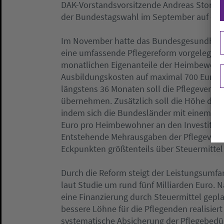
DAK-Vorstandsvorsitzende Andreas Storm f
der Bundestagswahl im September auf den
Im November hatte das Bundesgesundheits
eine umfassende Pflegereform vorgelegt. 
monatlichen Eigenanteile der Heimbewohne
Ausbildungskosten auf maximal 700 Euro 
längstens 36 Monaten soll die Pflegeversic
übernehmen. Zusätzlich soll die Höhe der E
indem sich die Bundesländer mit einem m
Euro pro Heimbewohner an den Investitions
Entstehende Mehrausgaben der Pflegeversi
Eckpunkten größtenteils über Steuermittel 
Durch die Reform steigt der Leistungsumfa
laut Studie um rund fünf Milliarden Euro. 
eine Finanzierung durch Steuermittel gep
bessere Löhne für die Pflegenden realisiert
systematische Absicherung der Pflegebedü