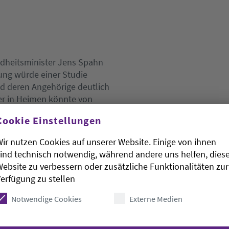
dheitsminister Jens Spahn
ung würde einer Studie
d deren Angehörige deutlich
ger in Heimen könnte von
 knapp 25 Prozent sinken.
Cookie Einstellungen
 über 20 Jahren», teilte
se wurde im Auftrag der
ir nutzen Cookies auf unserer Website. Einige von ihnen
men Heinz Rothgang erstellt.
ind technisch notwendig, während andere uns helfen, dies
ebsite zu verbessern oder zusätzliche Funktionalitäten zur
zent der
erfügung zu stellen
ingern. Ohne Reform würde die
agegen um weitere vier Punkte
Notwendige Cookies
Externe Medien
cht dagewesenen Rekordwert von
. Der