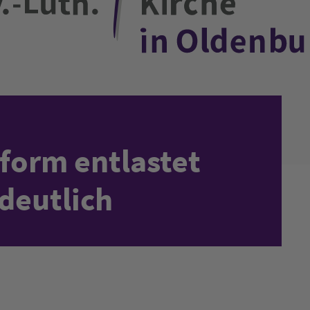
eform entlastet
eutlich