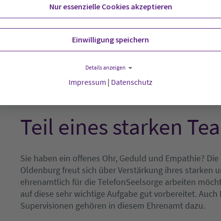
Nur essenzielle Cookies akzeptieren
Einwilligung speichern
Details anzeigen
Impressum
|
Datenschutz
MITARBEIT
Teil eines starken T
Sie haben ein offenes Ohr, Geduld und Empathie? Die T
Oldenburg freut sich über Verstärkung ihres starken
ehrenamtlich für die TelefonSeelsorge arbeiten möch
auf diese sehr wichtige Aufgabe gut vorbereitet. Auc
Supervisionen gehören in diesem Ehrenamt dazu.