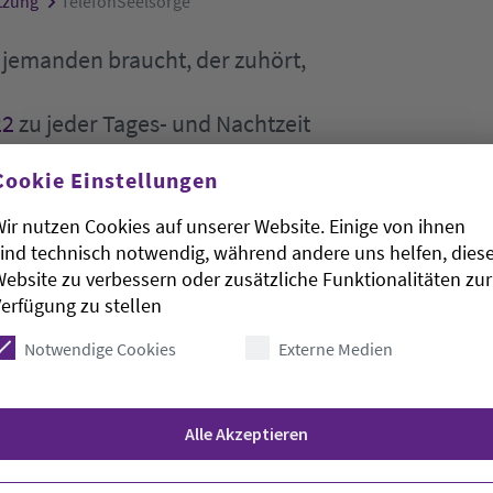
tzung
TelefonSeelsorge
jemanden braucht, der zuhört,
22
zu jeder Tages- und Nachtzeit
Cookie Einstellungen
er
Internetseite der
ir nutzen Cookies auf unserer Website. Einige von ihnen
ind technisch notwendig, während andere uns helfen, dies
ebsite zu verbessern oder zusätzliche Funktionalitäten zur
erfügung zu stellen
ie Sorgen leichtes Spiel. Ein einsames Wochenende, eine sc
Notwendige Cookies
Externe Medien
rächspartnerin und einen Gesprächspartner braucht, wird 
hr ist die kostenfreie Nummer
0800 111 0 111
oder
0800 111
n, die zuhören. Die TelefonSeelsorge bietet den Schutz de
Alle Akzeptieren
rf auch weiterführende Angebote nennen, etwa Beratungss