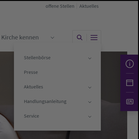
offene Stellen
Aktuelles
Kirche kennen
"
menu for "Kirche gestalten"
Submenu for "Kirche kennen"
Stellenbörse
Submenu for "Stelle
Presse
Aktuelles
Submenu for "Aktuell
Handlungsanleitung
Submenu for "Handlu
Service
Submenu for "Servic