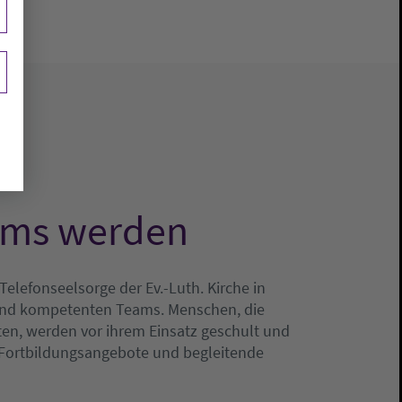
eams werden
elefonseelsorge der Ev.-Luth. Kirche in
 und kompetenten Teams. Menschen, die
ten, werden vor ihrem Einsatz geschult und
h Fortbildungsangebote und begleitende