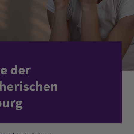
e der
herischen
burg