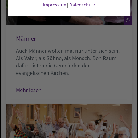
Impressum
|
Datenschutz
©
Männer
Auch Männer wollen mal nur unter sich sein.
Als Väter, als Söhne, als Mensch. Den Raum
dafür bieten die Gemeinden der
evangelischen Kirchen.
Mehr lesen