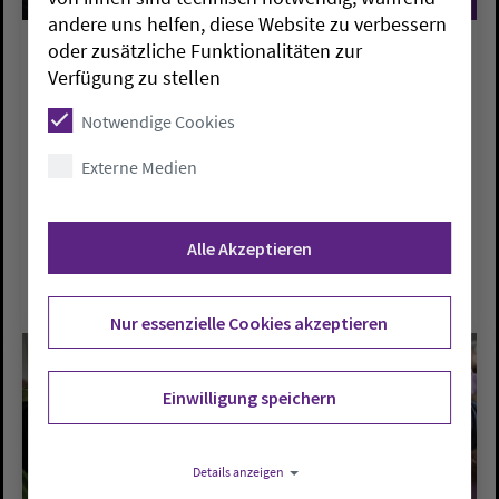
©
andere uns helfen, diese Website zu verbessern
oder zusätzliche Funktionalitäten zur
Konfirmand*innen
Verfügung zu stellen
Weil sich die Konfizeit konzeptionell
Notwendige Cookies
weiterentwickelt, müssen die
Verantwortlichen geschult werden. In der
Externe Medien
oldenburgischen Kirche übernimmt dies die
Pfarrstelle für Konfizeit. …
Alle Akzeptieren
Mehr lesen
Nur essenzielle Cookies akzeptieren
Einwilligung speichern
Details anzeigen