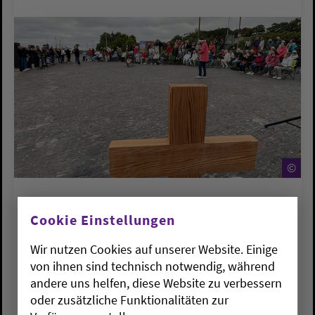
©
©
KIRCHENKREISE
Cookie Einstellungen
„Kirche am Deich“ in Dangast
„läuft“
Wir nutzen Cookies auf unserer Website. Einige
von ihnen sind technisch notwendig, während
Fr., 17.07.2026
andere uns helfen, diese Website zu verbessern
oder zusätzliche Funktionalitäten zur
Das Kirche auch „ganz anders“ geht, nämlich