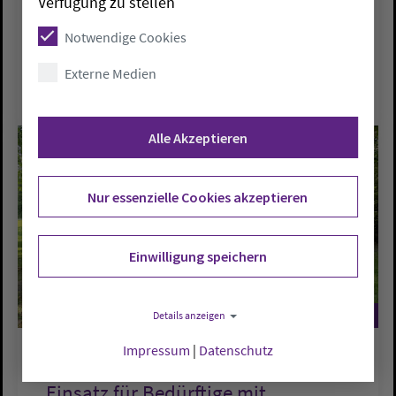
Verfügung zu stellen
an immer anderen Orten, mit immer anderer
Beteiligung, aber immer unter freiem
Notwendige Cookies
Himmel, das beweist die…
Externe Medien
Alle Akzeptieren
Nur essenzielle Cookies akzeptieren
Einwilligung speichern
©
©
Details anzeigen
Impressum
|
Datenschutz
KIRCHENKREISE
Einsatz für Bedürftige mit