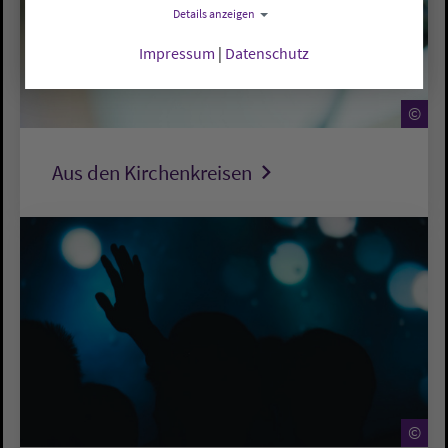
Details anzeigen
Impressum
|
Datenschutz
©
Aus den Kirchenkreisen
©