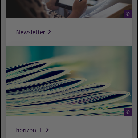
©
Newsletter
©
horizont E