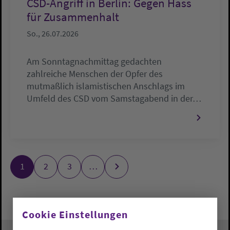
CSD-Angriff in Berlin: Gegen Hass
für Zusammenhalt
So., 26.07.2026
Am Sonntagnachmittag gedachten
zahlreiche Menschen der Opfer des
mutmaßlich islamistischen Anschlags im
Umfeld des CSD vom Samstagabend in der…
1
2
3
…
Cookie Einstellungen