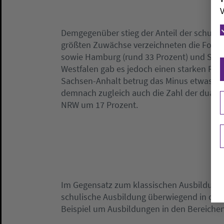
V
Demgegenüber stieg der Anteil der schulis
größten Zuwächse verzeichneten die Fors
sowie Hamburg (rund 33 Prozent) und Schle
Westfalen gab es jedoch einen starken Rüc
Sachsen-Anhalt betrug das Minus etwas üb
demnach zugleich auch die Zahl der dualen
NRW um 17 Prozent.
Im Gegensatz zum klassischen Ausbildungsw
schulische Ausbildung überwiegend in der 
Beispiel um Ausbildungen in den Bereiche