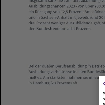
Insgesamt sank die Zahl der Ausbildungsve
Ausbildungschancen 2023» von über 783.00
ein Rückgang von 12,5 Prozent. Am stärkst
und in Sachsen-Anhalt mit jeweils rund 2
drei Prozent weniger Auszubildende gab, 
den Bundestrend um acht Prozent.
Bei der dualen Berufsausbildung in Betrieb 
Ausbildungsverhältnisse in allen Bundesl
hieß es. Am stärksten nahmen sie im Saarla
in Hamburg (20 Prozent) ab.
W
s
W