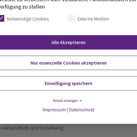
erfügung zu stellen
Notwendige Cookies
Externe Medien
chen Berufsausbildung in elf Bundesländern. Die
cher für Mecklenburg-Vorpommern mit 56 Prozent
swig-Holstein (knapp 29 Prozent). In Nordrhein-
kgang um ein Viertel, in Niedersachsen und
Alle Akzeptieren
er 20 Prozent. In den drei Bundesländern nahm
 Ausbildungsverträge stark ab - zum Beispiel in
Nur essenzielle Cookies akzeptieren
Einwilligung speichern
Details anzeigen
Impressum
|
Datenschutz
eg im Betrieb und in der Berufsschule findet die
Berufsschule statt. Dabei handelt es sich zum
n Gesundheit und Erziehung