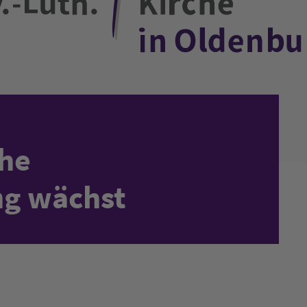
che
ng wächst