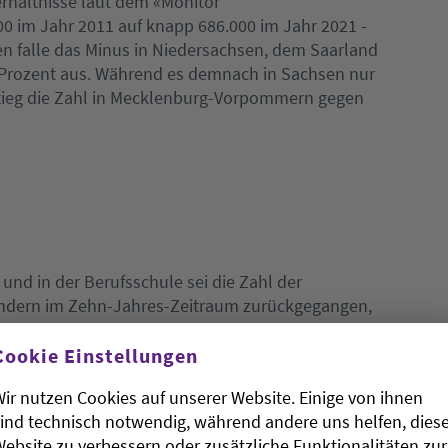
rhältnisse laut dem «Monitor
0 im Jahr 2011 auf knapp 686.000 im Jahr 2021 -
en falle das Minus in Niedersachsen, dem Saarland
0 Prozent aus. Während es demnach in Sachsen nur
stieg die Zahl in Mecklenburg-Vorpommern gegen
und in der Berufsschule sei die Zahl der
ändern im Zehn-Jahres-Zeitraum zurückgegangen,
nd um rund 23 Prozent, in Berlin (22 Prozent) und
Cookie Einstellungen
ir nutzen Cookies auf unserer Website. Einige von ihnen
ind technisch notwendig, während andere uns helfen, dies
ebsite zu verbessern oder zusätzliche Funktionalitäten zur