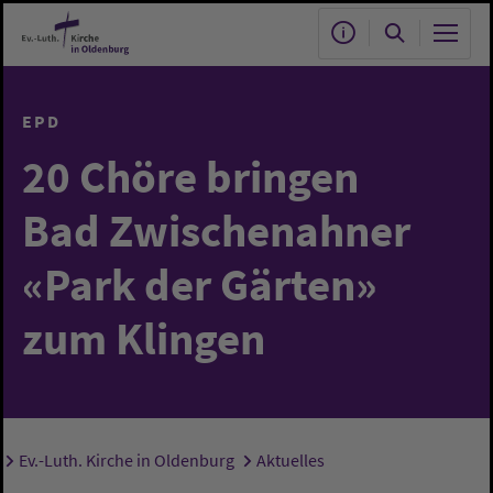
Zum Hauptinhalt springen
EPD
20 Chöre bringen
Bad Zwischenahner
«Park der Gärten»
zum Klingen
Ev.-Luth. Kirche in Oldenburg
Aktuelles
Sie sind hier: