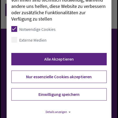
andere uns helfen, diese Website zu verbessern
Zurück
oder zusätzliche Funktionalitäten zur
Verfügung zu stellen
Notwendige Cookies
Externe Medien
Evangelisch-Lutherische
Kirche in Oldenburg
Alle Akzeptieren
Nur essenzielle Cookies akzeptieren
Rufen Sie uns an
Einwilligung speichern
0441 7701-0
Details anzeigen