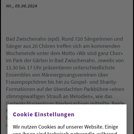
MI., 05.06.2024
Bad Zwischenahn (epd). Rund 720 Sängerinnen und
Sänger aus 20 Chören treffen sich am kommenden
Wochenende unter dem Motto «Wir sind ganz Chor»
im Park der Gärten in Bad Zwischenahn. Jeweils von
11.30 bis 17 Uhr präsentieren unterschiedlichste
Ensembles von Männergesangsvereinen über
Frauenpopchören bis hin zu Gospel- und Shanty-
Formationen auf der überdachten Parkbühne «einen
stimmgewaltigen Strauß an Melodien», wie das
Gartenkulturzentrum Niedersachsen mitteilte. Beide
Konzerttage können von Besucherinnen und
Cookie Einstellungen
Besuchern zum regulären Eintrittspreis in den Park
der Gärten besucht werden.
Wir nutzen Cookies auf unserer Website. Einige
von ihnen sind technisch notwendig, während