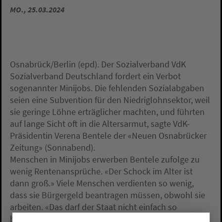
MO., 25.03.2024
Osnabrück/Berlin (epd). Der Sozialverband VdK
Sozialverband Deutschland fordert ein Verbot
sogenannter Minijobs. Die fehlenden Sozialabgaben
seien eine Subvention für den Niedriglohnsektor, weil
sie geringe Löhne erträglicher machten, und führten
auf lange Sicht oft in die Altersarmut, sagte VdK-
Präsidentin Verena Bentele der «Neuen Osnabrücker
Zeitung» (Sonnabend).
Menschen in Minijobs erwerben Bentele zufolge zu
wenig Rentenansprüche. «Der Schock im Alter ist
dann groß.» Viele Menschen verdienten so wenig,
dass sie Bürgergeld beantragen müssen, obwohl sie
arbeiten. «Das darf der Staat nicht einfach so
hinnehmen, er muss darauf hinwirken, dass man von