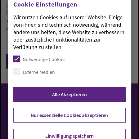
Cookie Einstellungen
Löhnen leben kann», sagte Bentele. Laut
Bundesagentur für Arbeit waren zum Jahreswechsel
Wir nutzen Cookies auf unserer Website. Einige
7,6 Millionen Menschen in Deutschland in Minijobs
von ihnen sind technisch notwendig, während
angestellt.
andere uns helfen, diese Website zu verbessern
oder zusätzliche Funktionalitäten zur
Verfügung zu stellen
Notwendige Cookies
Zurück
Externe Medien
Alle Akzeptieren
Evangelisch-Lutherische
Kirche in Oldenburg
Nur essenzielle Cookies akzeptieren
Einwilligung speichern