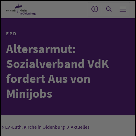
Zum Hauptinhalt springen
EPD
Altersarmut:
Sozialverband VdK
fordert Aus von
Minijobs
Ev.-Luth. Kirche in Oldenburg
Aktuelles
Sie sind hier: