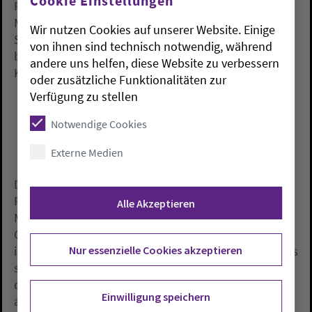
Cookie Einstellungen
Reportage online. In einem Video zeige etwa Pastor
Maximilian Baden aus Eschede bei Celle, wie ein
Wir nutzen Cookies auf unserer Website. Einige
Schlachter ein Schwein tötet. In einem anderen Film
von ihnen sind technisch notwendig, während
begleite Pastorin Anne Walter aus Hameln eine
andere uns helfen, diese Website zu verbessern
Krankenschwester in der Notaufnahme.
oder zusätzliche Funktionalitäten zur
Verfügung zu stellen
Notwendige Cookies
Externe Medien
Der Oldenburger Bischof Thomas Adomeit,
Ratsvorsitzender der Konföderation, lobte das
Alle Akzeptieren
Modellprojekt, das zusammen mit dem
Gemeinschaftswerk der Evangelischen Publizistik
Nur essenzielle Cookies akzeptieren
initiiert wurde. Dieses Format habe es geschafft, «dass
sich eine beeindruckende Zahl von Menschen in der
digitalen Welt mit Grundfragen unseres Lebens und
Einwilligung speichern
auch Sterbens auseinandersetzt».