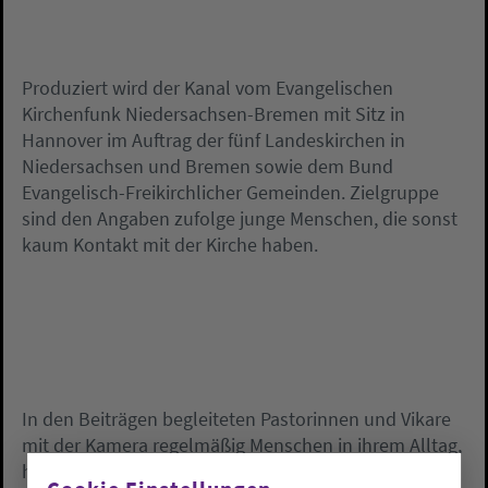
Produziert wird der Kanal vom Evangelischen
Kirchenfunk Niedersachsen-Bremen mit Sitz in
Hannover im Auftrag der fünf Landeskirchen in
Niedersachsen und Bremen sowie dem Bund
Evangelisch-Freikirchlicher Gemeinden. Zielgruppe
sind den Angaben zufolge junge Menschen, die sonst
kaum Kontakt mit der Kirche haben.
In den Beiträgen begleiteten Pastorinnen und Vikare
mit der Kamera regelmäßig Menschen in ihrem Alltag,
hieß es. Jeden zweiten Mittwoch gehe eine neue